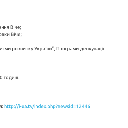
ння Віче;
вки Віче;
игми розвитку України”, Програми деокупації
0 годині.
я:
http://i-ua.tv/index.php?newsid=12446