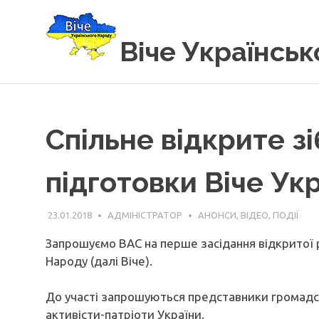
Вгору
Віче Українсь
Спільне відкрите з
підготовки Віче Ук
23.01.2018
АДМІНІСТРАТОР
АНОНСИ
,
ВІДЕО
,
ПОДІЇ
Запрошуємо ВАС на перше засідання відкритої 
Народу (далі Віче).
До участі запрошуються представники громадсь
активісти-патріоти України.