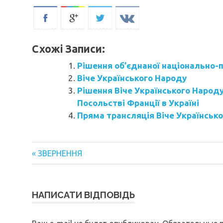
Схожі Записи:
Рішення об’єднаної національно-
Віче Українського Народу
Рішення Віче Українського Народ
Посольстві Франції в Україні
Пряма трансляція Віче Українсько
« ЗВЕРНЕННЯ
Навигация
по
НАПИСАТИ ВІДПОВІДЬ
записям