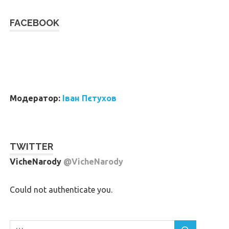
FACEBOOK
W
or
dP
re
ss
bo
ok
in
g
ca
le
nd
ar
Модератор:
Іван Пєтухов
TWITTER
VicheNarody
@VicheNarody
Could not authenticate you.