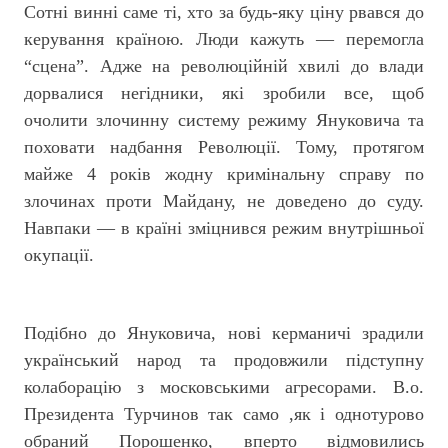
Сотні винні саме ті, хто за будь-яку ціну рвався до
керування країною. Люди кажуть — перемогла
“сцена”. Адже на революційній хвилі до влади
дорвалися негідники, які зробили все, щоб
очолити злочинну систему режиму Януковича та
поховати надбання Революції. Тому, протягом
майже 4 років жодну кримінальну справу по
злочинах проти Майдану, не доведено до суду.
Навпаки — в країні зміцнився режим внутрішньої
окупації.
Подібно до Януковича, нові керманичі зрадили
український народ та продовжили підступну
колаборацію з московськими агресорами. В.о.
Президента Турчинов так само ,як і однотурово
обраний Порошенко, вперто відмовились