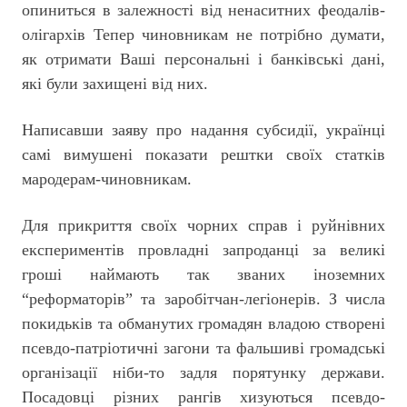
опиниться в залежності від ненаситних феодалів-
олігархів Тепер чиновникам не потрібно думати,
як отримати Ваші персональні і банківські дані,
які були захищені від них.
Написавши заяву про надання субсидії, українці
самі вимушені показати рештки своїх статків
мародерам-чиновникам.
Для прикриття своїх чорних справ і руйнівних
експериментів провладні запроданці за великі
гроші наймають так званих іноземних
“реформаторів” та заробітчан-легіонерів. З числа
покидьків та обманутих громадян владою створені
псевдо-патріотичні загони та фальшиві громадські
організації ніби-то задля порятунку держави.
Посадовці різних рангів хизуються псевдо-