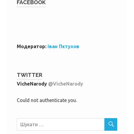
FACEBOOK
W
or
dP
re
ss
bo
ok
in
g
ca
le
nd
ar
Модератор:
Іван Пєтухов
TWITTER
VicheNarody
@VicheNarody
Could not authenticate you.