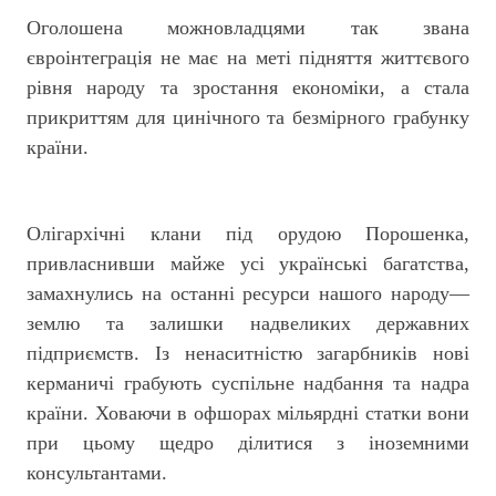
Оголошена можновладцями так звана
євроінтеграція не має на меті підняття життєвого
рівня народу та зростання економіки, а стала
прикриттям для цинічного та безмірного грабунку
країни.
Олігархічні клани під орудою Порошенка,
привласнивши майже усі українські багатства,
замахнулись на останні ресурси нашого народу—
землю та залишки надвеликих державних
підприємств. Із ненаситністю загарбників нові
керманичі грабують суспільне надбання та надра
країни. Ховаючи в офшорах мільярдні статки вони
при цьому щедро ділитися з іноземними
консультантами.