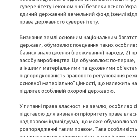
суверенітету і економічної безпеки всього Укра
єдиний державний земельний фонд (землі відпо
права державного суверенітету.
Визнання землі основним національним багатс
держави, обумовлює поєднання таких особливос
базису знаходження (проживання) народу, 2) п
засобу виробництва. Це обумовлює: по-перше, 
з іншими матеріальними та духовними об’єктам
підпорядкованість правового регулювання режи
основної матеріальної цінності, що належить на
підлягає особливій охороні державою.
У питанні права власності на землю, особливо 
підставою для визнання пріоритету права власн
над правом індивідуума, що може обумовлюва
розпорядженні таким правом. Така особливість
призначення як пріоритетність щодо інших земе