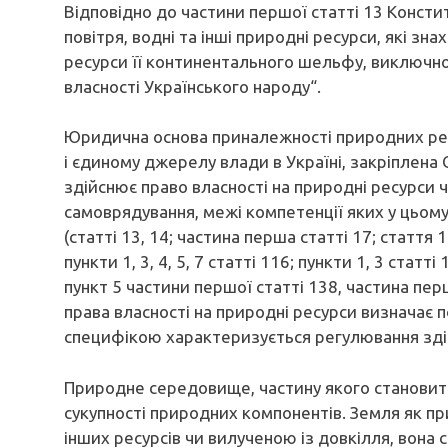
Відповідно до частини першої статті 13 Констит
повітря, водні та інші природні ресурси, які зн
ресурси її континентального шельфу, виключної
власності Українського народу“.
Юридична основа приналежності природних ресу
і єдиному джерелу влади в Україні, закріплен
здійснює право власності на природні ресурси 
самоврядування, межі компетенції яких у цьом
(статті 13, 14; частина перша статті 17; стаття 1
пункти 1, 3, 4, 5, 7 статті 116; пункти 1, 3 статті
пункт 5 частини першої статті 138, частина пер
права власності на природні ресурси визначає
специфікою характеризується регулювання здій
Природне середовище, частину якого становить
сукупності природних компонентів. Земля як п
інших ресурсів чи вилученою із довкілля, вона