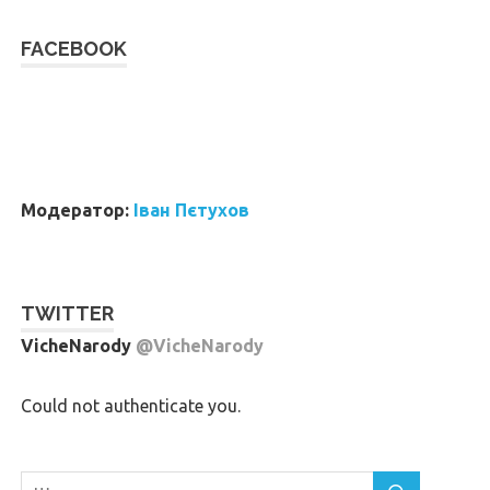
FACEBOOK
W
or
dP
re
ss
bo
ok
in
g
ca
le
nd
ar
Модератор:
Іван Пєтухов
TWITTER
VicheNarody
@VicheNarody
Could not authenticate you.