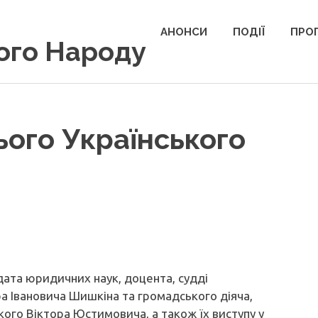
АНОНСИ
ПОДІЇ
ПРОП
кого Народу
ього Українського
дата юридичних наук, доцента, судді
ра Івановича Шишкіна та громадського діяча,
ого Віктора Юстимовича, а також їх виступу у