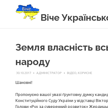
Вгору
Віче Українсь
Земля власність вс
народу
30.10.2017
АДМІНІСТРАТОР
ВІДЕО
,
КОРИСНЕ
Шановні!
Пропонуємо вашої увазі ґрунтовну думку канди
Конституційного Суду України у відставці Вікто
Голови «Рух за суверенний розвиток» Жердицьк