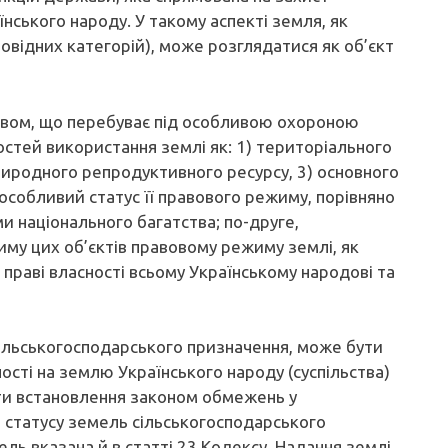
їнського народу. У такому аспекті земля, як
відних категорій), може розглядатися як об’єкт
твом, що перебуває під особливою охороною
тей використання землі як: 1) територіального
риродного репродуктивного ресурсу, 3) основного
особливий статус її правового режиму, порівняно
и національного багатства; по-друге,
му цих об’єктів правовому режиму землі, як
 праві власності всьому Українському народові та
сільськогосподарського призначення, може бути
ості на землю Українського народу (суспільства)
ти встановлення законом обмежень у
 статусу земель сільськогосподарського
ль вказана й в статті 23 Кодексу. Надання землі