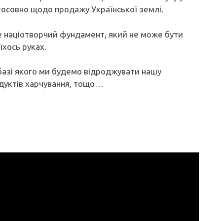
тосовно щодо продажу Української землі.
е націотворчий фундамент, який не може бути
їхось руках.
базі якого ми будемо відроджувати нашу
дуктів харчування, тощо…