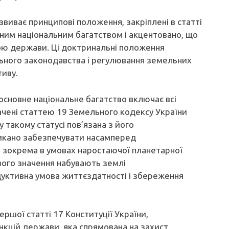
звиває принципові положення, закріплені в статті
ним національним багатством і акцентовано, що
ою держави. Ці доктринальні положення
ного законодавства і регулювання земельних
тиву.
 основне національне багатство включає всі
значені статтею 19 Земельного кодексу України
у такому статусі пов’язана з його
икано забезпечувати насамперед
, зокрема в умовах наростаючої планетарної
вого значення набувають землі
дуктивна умова життєздатності і збереження
ершої статті 17 Конституції України,
нкцій держави, яка спрямована на захист