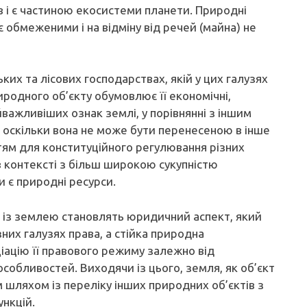
 і є частиною екосистеми планети. Природні
 обмеженими і на відміну від речей (майна) не
их та лісових господарствах, якій у цих галузях
родного об’єкту обумовлює її економічні,
айважливіших ознак землі, у порівнянні з іншим
, оскільки вона не може бути перенесеною в інше
нтям для конституційного регулювання різних
 в контексті з більш широкою сукупністю
 є природні ресурси.
і із землею становлять юридичний аспект, який
них галузях права, а стійка природна
ацію її правового режиму залежно від
особливостей. Виходячи із цього, земля, як об’єкт
 шляхом із переліку інших природних об’єктів з
ункцій.