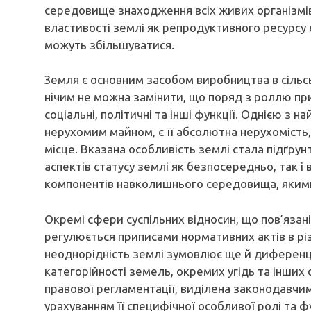
середовище знаходження всіх живих організмів
властивості землі як репродуктивного ресурсу є
можуть збільшуватися.
Земля є основним засобом виробництва в сільськ
нічим не можна замінити, що поряд з роллю при
соціальні, політичні та інші функції. Однією з н
нерухомим майном, є її абсолютна нерухомість
місце. Вказана особливість землі стала підґру
аспектів статусу землі як безпосередньо, так і
компонентів навколишнього середовища, якими
Окремі сфери суспільних відносин, що пов’язан
регулюється приписами нормативних актів в різ
неоднорідність землі зумовлює ще й диференці
категорійності земель, окремих угідь та інших 
правової регламентації, виділена законодавчим
урахуванням її специфічної особливої ролі та ф