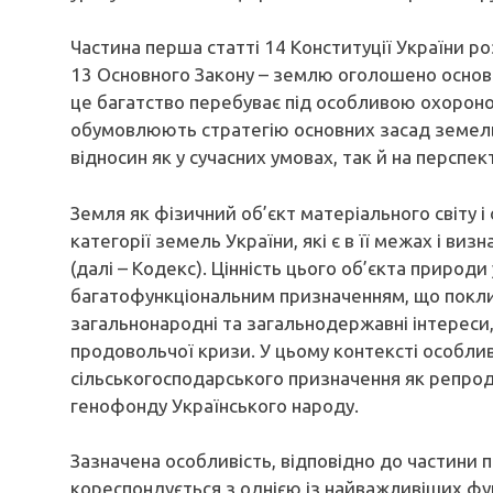
Частина перша статті 14 Конституції України ро
13 Основного Закону – землю оголошено основ
це багатство перебуває під особливою охорон
обумовлюють стратегію основних засад земель
відносин як у сучасних умовах, так й на перспек
Земля як фізичний об’єкт матеріального світу і
категорії земель України, які є в її межах і ви
(далі – Кодекс). Цінність цього об’єкта природи 
багатофункціональним призначенням, що покл
загальнонародні та загальнодержавні інтереси
продовольчої кризи. У цьому контексті особли
сільськогосподарського призначення як репро
генофонду Українського народу.
Зазначена особливість, відповідно до частини п
кореспондується з однією із найважливіших фу