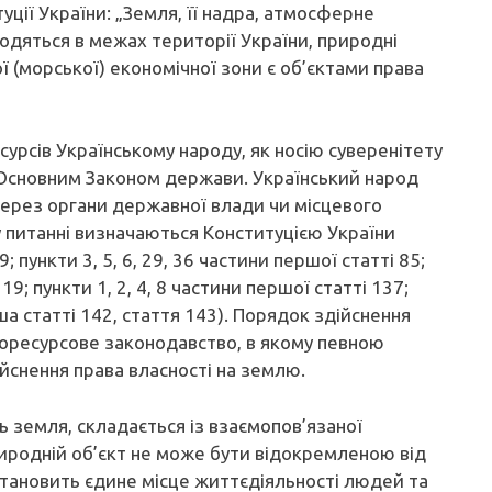
уції України: „Земля, її надра, атмосферне
аходяться в межах території України, природні
 (морської) економічної зони є об’єктами права
рсів Українському народу, як носію суверенітету
а Основним Законом держави. Український народ
через органи державної влади чи місцевого
у питанні визначаються Конституцією України
9; пункти 3, 5, 6, 29, 36 частини першої статті 85;
 119; пункти 1, 2, 4, 8 частини першої статті 137;
ша статті 142, стаття 143). Порядок здійснення
 поресурсове законодавство, в якому певною
снення права власності на землю.
 земля, складається із взаємопов’язаної
риродній об’єкт не може бути відокремленою від
 становить єдине місце життєдіяльності людей та