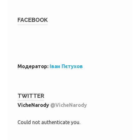
FACEBOOK
W
or
dP
re
ss
bo
ok
in
g
ca
le
nd
ar
Модератор:
Іван Пєтухов
TWITTER
VicheNarody
@VicheNarody
Could not authenticate you.